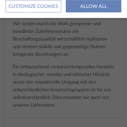
Ziele mit sozialen und ökologischen Belangen
CUSTOMIZE COOKIES
ALLOW ALL
zukünftiger Unternehmenserfolg möglich ist.
Wir wollen durch die Wahl geeigneter und
bewährter Zulieferprodukte die
Beschaffungsqualität wirtschaftlich realisieren
und streben stabile und gegenseitige Nutzen
bringende Beziehungen an.
Ein entsprechend verantwortungsvolles Handeln
in ökologischer, sozialer und ethischer Hinsicht
sowie der respektvolle Umgang mit den
unterschiedlichen Anspruchsgruppen ist für uns
selbstverständlich. Dies erwarten wir auch von
unseren Lieferanten.